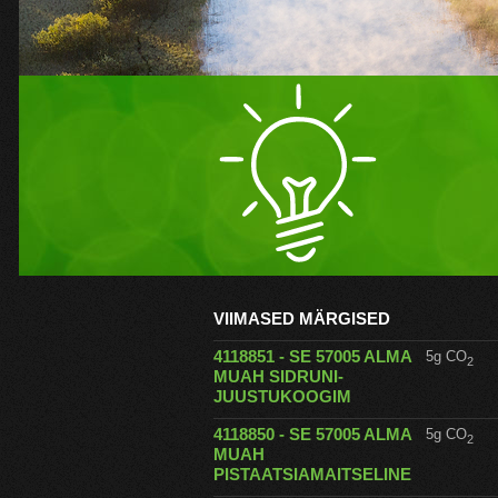
VIIMASED MÄRGISED
4118851 - SE 57005 ALMA
5g CO
2
MUAH SIDRUNI-
JUUSTUKOOGIM
4118850 - SE 57005 ALMA
5g CO
2
MUAH
PISTAATSIAMAITSELINE