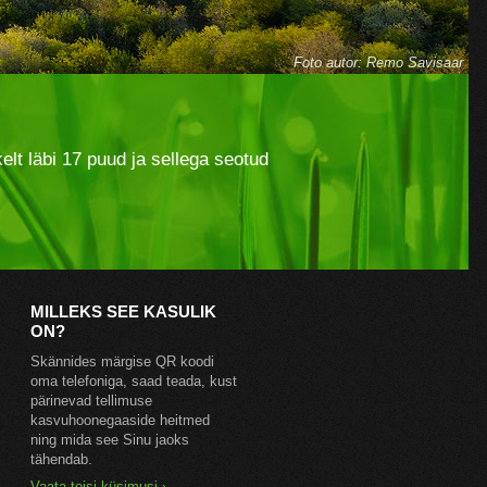
elt läbi 17 puud ja sellega seotud
MILLEKS SEE KASULIK
ON?
Skännides märgise QR koodi
oma telefoniga
, saad teada, kust
pärinevad tellimuse
kasvuhoonegaaside heitmed
ning mida see Sinu jaoks
tähendab.
Vaata teisi küsimusi ›