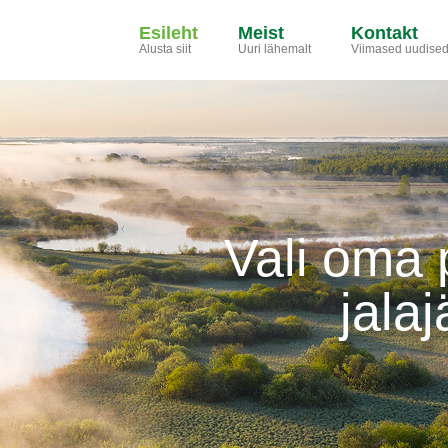
Esileht
Meist
Kontakt
Alusta siit
Uuri lähemalt
Viimased uudise
Vali oma 
jalaj