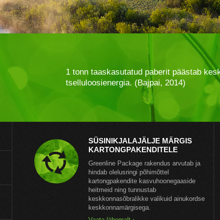
1 tonn taaskasutatud paberit päästab kesk
tselluloosienergia. (Bajpai, 2014)
SÜSINIKJALAJÄLJE MÄRGIS
KARTONGPAKENDITELE
Greenline Package rakendus arvutab ja
hindab olelusringi põhimõttel
kartongpakendite kasvuhoonegaaside
heitmeid ning tunnustab
keskkonnasõbralikke valikuid ainukordse
keskkonnamärgisega.
Vaata lähemalt ›