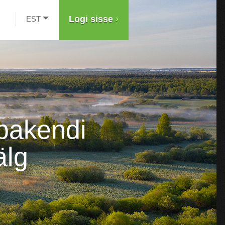
Logi sisse
›
EST
d
pakendi
älg